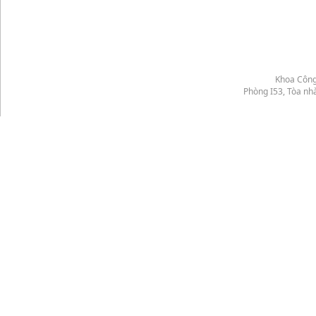
Khoa Công
Phòng I53, Tòa nh