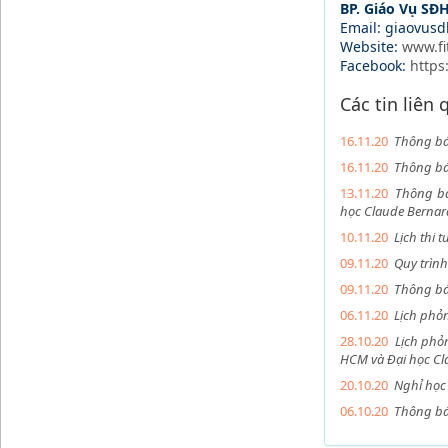
BP. Giáo Vụ SĐ
Email: giaovus
Website:
www.fi
Facebook:
https
Các tin liên
16.11.20
Thông bá
16.11.20
Thông báo
13.11.20
Thông bá
học Claude Bernar
10.11.20
Lịch thi 
09.11.20
Quy trình
09.11.20
Thông báo
06.11.20
Lịch phỏn
28.10.20
Lịch phỏ
HCM và Đại học Cl
20.10.20
Nghỉ học
06.10.20
Thông báo