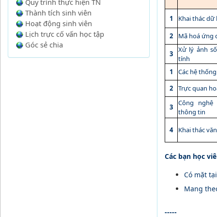
Quy trình thực hiện TN
Thành tích sinh viên
1
Khai thác dữ 
Hoạt động sinh viên
Lịch trực cố vấn học tập
2
Mã hoá ứng 
Góc sẻ chia
Xử lý ảnh số
3
tính
1
C
ác hệ thống
2
Trực quan ho
Công nghệ 
3
thông tin
4
Khai thác vă
Các bạn học viê
Có mặt tại
Mang theo 
-----