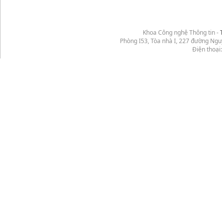
Khoa Công nghệ Thông tin -
Phòng I53, Tòa nhà I, 227 đường Ng
Điện thoại