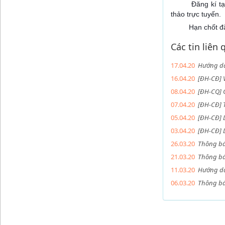
Đăng kí t
����
����
thảo trực tuyến.
Hạn chốt đ
⏰
⏰
Các tin liên
17.04.20
Hướng dẫn
16.04.20
[ĐH-CĐ] V
08.04.20
[ĐH-CQ] 
07.04.20
[ĐH-CĐ] 
05.04.20
[ĐH-CĐ] D
03.04.20
[ĐH-CĐ] 
26.03.20
Thông báo
21.03.20
Thông bá
11.03.20
Hướng dẫ
06.03.20
Thông bá