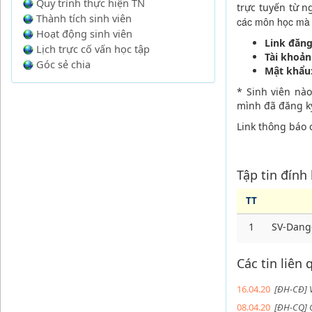
Quy trình thực hiện TN
trực tuyến từ n
Thành tích sinh viên
các môn học mà 
Hoạt động sinh viên
Link đăn
Lịch trực cố vấn học tập
Tài khoản
Góc sẻ chia
Mật khẩu
* Sinh viên nà
mình đã đăng ký
Link thông báo 
Tập tin đính
TT
1
SV-Dang
Các tin liên
16.04.20
[ĐH-CĐ] V
08.04.20
[ĐH-CQ] 