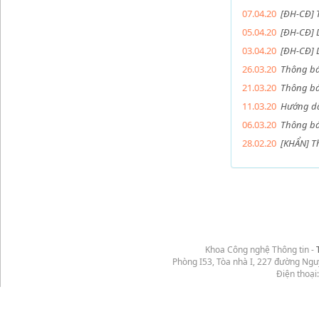
07.04.20
[ĐH-CĐ] 
05.04.20
[ĐH-CĐ] D
03.04.20
[ĐH-CĐ] 
26.03.20
Thông báo
21.03.20
Thông bá
11.03.20
Hướng dẫ
06.03.20
Thông bá
28.02.20
[KHẨN] Th
Khoa Công nghệ Thông tin -
Phòng I53, Tòa nhà I, 227 đường Ng
Điện thoại