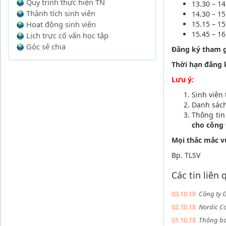
Quy trình thực hiện TN
13.30 – 1
Thành tích sinh viên
14.30 – 15
Hoạt động sinh viên
15.15 – 1
15.45 – 16
Lịch trực cố vấn học tập
Góc sẻ chia
Đăng ký tham gi
Thời hạn đăng 
Lưu ý:
Sinh viên
Danh sác
Thông tin
cho công 
Mọi thắc mắc vu
Bp. TLSV
Các tin liên
03.10.18
Công ty G
02.10.18
Nordic Co
01.10.18
Thông báo