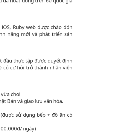
d đã hoạt động trên 60 quốc gia
d, iOS, Ruby web được chào đón
nh năng mới và phát triển sản
ắt đầu thực tập được quyết định
 có cơ hội trở thành nhân viên
 vừa chơi
ật Bản và giao lưu văn hóa.
 (được sử dụng bếp + đồ ăn có
~600.000đ/ ngày)