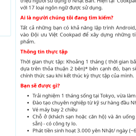
triệu người sử dụng ở Nhật Bản. Hiện tại Cookpa
với 17 loại ngôn ngữ được sử dụng.
Ai là người chúng tôi đang tìm kiếm?
Tất cả những bạn có khả năng lập trình Androi
vào Đội ưu Việt Cookpad để xây dựng những tí
phẩm.
Thông tin thực tập
Thời gian thực tập: Khoảng 1 tháng ( thời gian b
dựa trên thỏa thuận 2 bên)* bên cạnh đó, bạn sẽ
chính thức sau khi kết thúc kỳ thực tập của mình.
Bạn sẽ được gì?
Trải nghiệm 1 tháng sống tại Tokyo, vừa làm
Đào tạo chuyên nghiệp từ kỹ sư hàng đầu Nh
Vé máy bay 2 chiều
Chỗ ở (khách sạn hoặc căn hộ) và ăn uống
sẵn) - có công ty lo.
Phát tiền sinh hoạt 3.000 yên Nhật/ ngày (