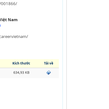
l/001866/
Việt Nam
m
areervietnam/
Kích thước
Tải về
634,93 KB