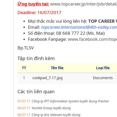
Ứng tuyển tại:
www.topcareer.jp/inter/job/detai
Deadline: 16/07/2017
Mọi thắc mắc vui lòng liên hệ:
TOP CAREER 
Email:
topcareer.international@4th-valley.co
Số điện thoại: 08 668 777 22 (Ms. Mai)
Facebook Fanpage:
www.facebook.com/topc
Bp.TLSV
Tập tin đính kèm
TT
Tên file
Loại file
1
cookpad_7.17.jpg
Documents
Các tin liên quan
07.07.17
Công ty FPT Information System tuyển dụng Fresher
06.07.17
YouNet Group tuyển dụng
06.07.17
Công ty Aris Vietnam tuyển dụng