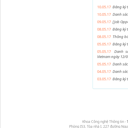
10.05.17
Đăng ký
10.05.17
Danh sác
09.05.17
[Job Opp
08.05.17
Đăng ký
08.05.17
Thông ba
05.05.17
Đăng ký 
05.05.17
Danh sa
Vietnam ngày 12/
05.05.17
Danh sá
04.05.17
Danh sác
03.05.17
Đăng ký
Khoa Công nghệ Thông tin -
Phòng I53, Tòa nhà I, 227 đường Ng