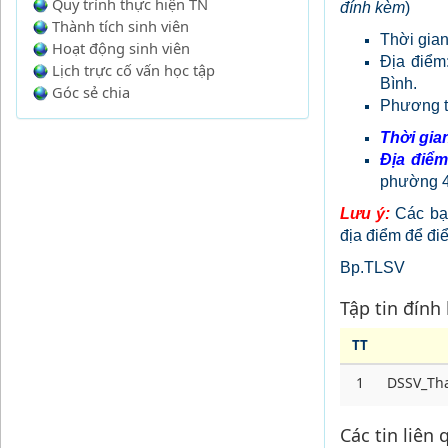
Quy trình thực hiện TN
đính kèm
)
Thành tích sinh viên
Thời gian
Hoạt động sinh viên
Địa điê
Lịch trực cố vấn học tập
Bình.
Góc sẻ chia
Phương ti
Thời gia
Địa điể
phường 4
Lưu ý:
Các ba
địa điểm để đ
Bp.TLSV
Tập tin đính
TT
1
DSSV_Th
Các tin liên