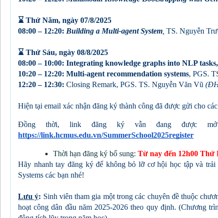
⌛️ Thứ Năm, ngày 07/8/2025
08:00 – 12:20:
Building a Multi-agent System
,
TS. Nguyễn Trư
⌛️ Thứ Sáu, ngày 08/8/2025
08:00 – 10:00:
Integrating knowledge graphs into NLP tasks,
10:20 – 12:20:
Multi-agent recommendation systems
,
PGS. T
12:20 – 12:30:
Closing Remark, PGS. TS. Nguyễn Văn Vũ
(ĐH
Hiện tại email xác nhận đăng ký thành công đã được gửi cho các
Đồng thời, link đăng ký vẫn đang được 
https://link.hcmus.edu.vn/SummerSchool2025register
Thời hạn đăng ký bổ sung: 
Từ nay đến 12h00 Thứ B
Hãy nhanh tay đăng ký để không bỏ lỡ cơ hội học tập và t
Systems các bạn nhé!
Lưu ý
:
Sinh viên tham gia một trong các chuyên đề thuộc chươ
hoạt công dân đầu năm 2025-2026 theo quy định. (Chương trìn
động tích lũy trong năm học)