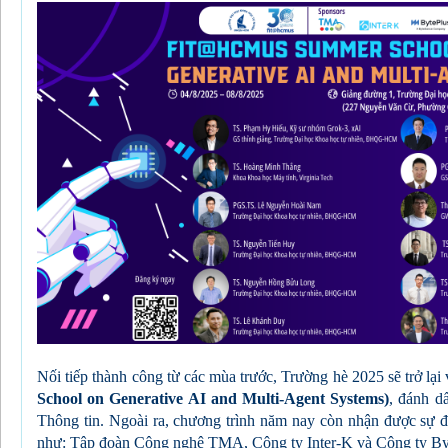
Nối tiếp thành công từ các mùa trước, Trường hè 2025 sẽ trở lại
School on Generative AI and Multi-Agent Systems)
, đánh d
Thông tin. Ngoài ra, chương trình năm nay còn nhận được sự đ
như:
Tập đoàn Công nghệ TMA
, Công ty Inter-K và Công ty By