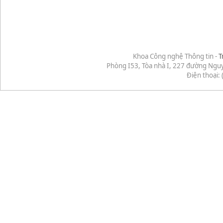
Khoa Công nghệ Thông tin -
T
Phòng I53, Tòa nhà I, 227 đường Ngu
Điện thoại: