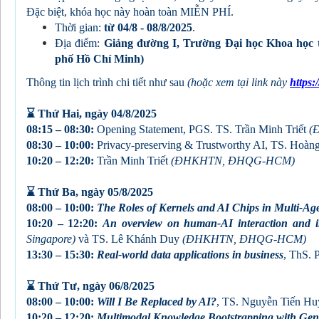
Đặc biệt, khóa học này hoàn toàn MIỄN PHÍ.
Thời gian:
từ 04/8 - 08/8/2025
.
Địa điểm:
Giảng đường I, Trường Đại học Khoa họ
phố Hồ Chí Minh)
Thông tin lịch trình chi tiết như sau
(hoặc xem tại link này
https
⌛️ Thứ Hai, ngày 04/8/2025
08:15 – 08:30:
Opening Statement, PGS. TS.
Trần Minh Triết
(
08:30 – 10:00:
Privacy-preserving & Trustworthy AI
,
TS. Hoàn
10:20 – 12:20:
Trần Minh Triết
(ĐHKHTN, ĐHQG-HCM)
⌛️ Thứ Ba, ngày 05/8/2025
08:00 – 10:00:
The Roles of Kernels and AI Chips in Multi-Ag
10:20 – 12:20:
An overview on human-AI interaction and im
Singapore)
và
TS. Lê Khánh Duy
(ĐHKHTN, ĐHQG-HCM)
13:30 – 15:30:
Real-world data applications in business
, ThS.
⌛️ Thứ Tư, ngày 06/8/2025
08:00 – 10:00:
Will I Be Replaced by AI?
,
TS. Nguyễn Tiến H
10:20 – 12:20:
Multimodal Knowledge Bootstrapping with Gen