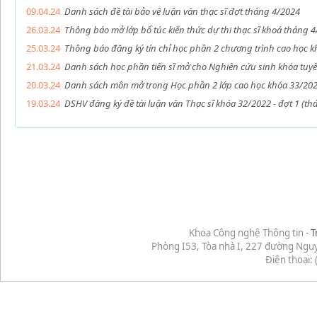
09.04.24
Danh sách đề tài bảo vệ luận văn thạc sĩ đợt tháng 4/2024
26.03.24
Thông báo mở lớp bổ túc kiến thức dự thi thạc sĩ khoá tháng 
25.03.24
Thông báo đăng ký tín chỉ học phần 2 chương trình cao học 
21.03.24
Danh sách học phần tiến sĩ mở cho Nghiên cứu sinh khóa tu
20.03.24
Danh sách môn mở trong Học phần 2 lớp cao học khóa 33/20
19.03.24
DSHV đăng ký đề tài luận văn Thạc sĩ khóa 32/2022 - đợt 1 (th
Khoa Công nghệ Thông tin -
T
Phòng I53, Tòa nhà I, 227 đường Ngu
Điện thoại: