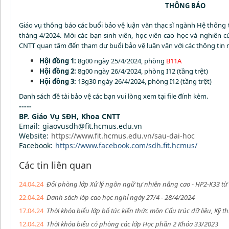
THÔNG BÁO
Giáo vụ thông báo các buổi bảo vệ luận văn thạc sĩ ngành Hệ thống 
tháng 4/2024. Mời c
ác bạn sinh viên, học viên cao học và nghiên 
CNTT quan tâm đến
tham
dự
buổi bảo vệ luận văn
với các thông tin 
Hội đồng 1:
8g00 ngày 25/4/2024, phòng
B11A
Hội đồng 2:
8g00 ngày 26/4/2024, phòng I12 (tầng trệt)
Hội đồng 3:
13g30 ngày 26/4/2024, phòng I12 (tầng trệt)
Danh sách đề tài bảo vệ các bạn vui lòng xem tại file đính kèm.
-----
BP. Giáo Vụ SĐH, Khoa CNTT
Email: giaovusdh@fit.hcmus.edu.vn
Website:
https://www.fit.hcmus.edu.vn/sau-dai-hoc
Facebook:
https://www.facebook.com/sdh.fit.hcmus/
Các tin liên quan
24.04.24
Đổi phòng lớp Xử lý ngôn ngữ tự nhiên nâng cao - HP2-K33 từ
22.04.24
Danh sách lớp cao học nghỉ ngày 27/4 - 28/4/2024
17.04.24
Thời khóa biểu lớp bổ túc kiến thức môn Cấu trúc dữ liệu, Kỹ t
12.04.24
Thời khóa biểu có phòng các lớp Học phần 2 Khóa 33/2023